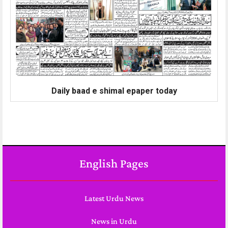
Daily baad e shimal epaper today
English Pages
Latest Urdu News
News in Urdu