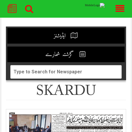
Skip
to
content
ایڈیشنز
گزشتہ شمارے
SKARDU