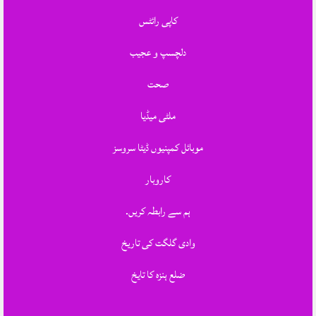
کاپی رائٹس
دلچسپ و عجیب
صحت
ملٹی میڈیا
موبائل کمپنیوں ڈیٹا سروسز
کاروبار
ہم سے رابطہ کریں.
وادی گلگت کی تاریخ
ضلع ہنزہ کا تایخ